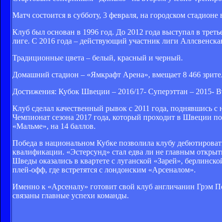
Матч состоится в субботу, 3 февраля, на городском стадионе
Клуб был основан в 1996 год. До 2012 года выступал в трет
лиге. С 2016 года – действующий участник лиги Аллсвенска
Традиционные цвета – белый, красный и черный.
Домашний стадион – «Ямкрафт Арена», вмещает 8 466 зрите
Достижения: Кубок Швеции – 2016/17- Суперэттан – 2015- В
Клуб сделал качественный рывок с 2011 года, поднявшись с
Чемпионат сезона 2017 года, который проходит в Швеции по 
«Мальме», на 14 баллов.
Победа в национальном Кубке позволила клубу дебютировать 
квалификации. «Эстерсунд» стал едва ли не главным открыт
Шведы оказались в квартете с луганской «Зарей», берлинской
плей-офф, где встретятся с лондонским «Арсеналом».
Именно к «Арсеналу» готовит свой клуб англичанин Грэм Пот
связаны главные успехи команды.