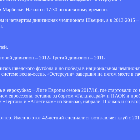
 в Марбелье. Начало в 17:30 по киевскому времени.
ьем и четвертом дивизионах чемпионата Швеции, а в 2013-2015 –
н.
лей.
торой дивизион – 2012- Третий дивизион – 2011-
 низов шведского футбола и до победы в национальном чемпионат
системе весна-осень, «Эстерсунд» завершил на пятом месте в таб
в еврокубках – Лиге Европы сезона 2017/18, где стартовали со 
ием евросезона, оставив за бортом «Галатасарай» и ПАОК и про
 «Гертой» и «Атлетиком» из Бильбао, набрали 11 очков и со вто
тер. Именно этот 42-летний специалист возглавляет клуб с 2011