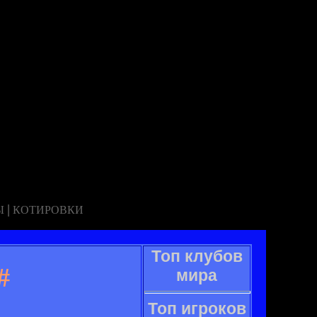
|
Ы
КОТИРОВКИ
Топ клубов
#
мира
Топ игроков