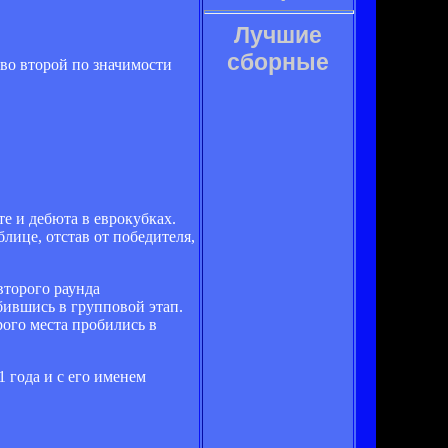
Лучшие
сборные
 во второй по значимости
е и дебюта в еврокубках.
лице, отстав от победителя,
второго раунда
бившись в групповой этап.
рого места пробились в
 года и с его именем