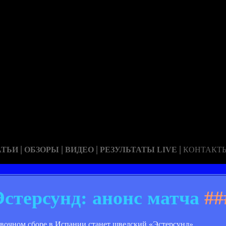
|
|
|
|
АТЬИ
ОБЗОРЫ
ВИДЕО
РЕЗУЛЬТАТЫ LIVE
КОНТАКТ
Эстерсунд: анонс матча
##
вочном сборе в Испании станет шведский «Эстерсунд».