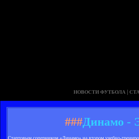
|
НОВОСТИ ФУТБОЛА
СТ
###
Динамо - 
Стартовым соперником «Динамо» на втором учебно-трениро