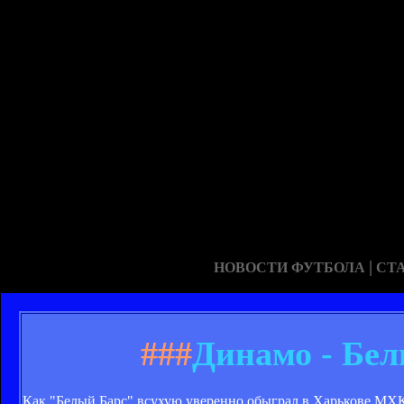
|
НОВОСТИ ФУТБОЛА
СТ
###
Динамо - Белы
Как "Белый Барс" всухую уверенно обыграл в Харькове МХ