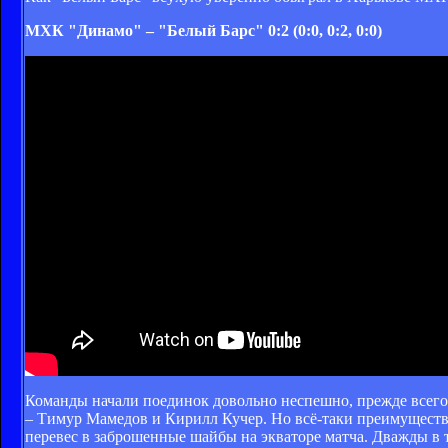
МХК "Динамо" – "Белый Барс" 0:2 (0:0, 0:2, 0:0)
Команды начали поединок довольно неспешно, прежде всего 
– Тимур Мамедов и Кирилл Кучер. Но всё-таки преимуществ
перевес в заброшенные шайбы на экваторе матча. Дважды в 